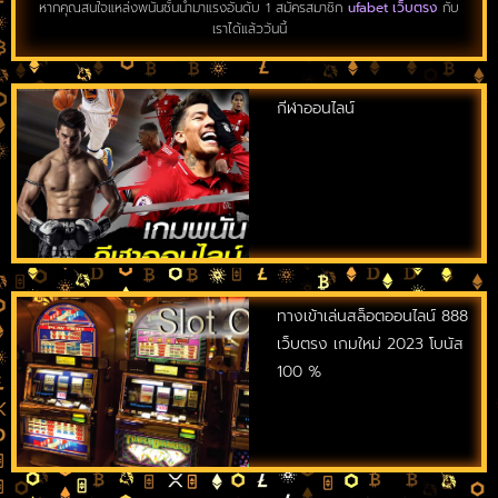
หากคุณสนใจแหล่งพนันชั้นนำมาแรงอันดับ 1 สมัครสมาชิก
ufabet เว็บตรง
กับ
เราได้แล้ววันนี้
กีฬาออนไลน์
ทางเข้าเล่นสล็อตออนไลน์ 888
เว็บตรง เกมใหม่ 2023 โบนัส
100 %