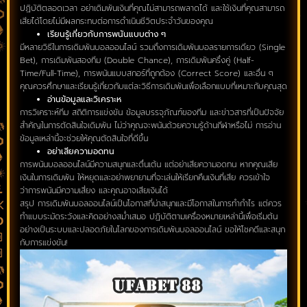
ปฏิบัติตลอดเวลา อย่าเดิมพันเงินที่คุณไม่สามารถพลาดได้ และใช้เงินที่คุณสามารถ
เสียได้โดยไม่มีผลกระทบต่อการดำเนินชีวิตประจำวันของคุณ
เรียนรู้เกี่ยวกับการพนันแบบต่าง ๆ
มีหลายวิธีในการเดิมพันบอลออนไลน์ รวมถึงการเดิมพันบอลรายการเดียว (Single
Bet), การเดิมพันสองทีม (Double Chance), การเดิมพันครึ่งคู่ (Half-
Time/Full-Time), การพนันแบบสกอร์ที่ถูกต้อง (Correct Score) และอื่น ๆ
คุณควรศึกษาและเรียนรู้เกี่ยวกับแต่ละวิธีการเดิมพันเพื่อเลือกแบบที่เหมาะกับคุณสุด
อ่านข้อมูลและวิเคราะห
การวิเคราะห์ทีม สถิติการแข่งขัน ข้อมูลบรรจุภัณฑ์ของทีม และข่าวสารที่เป็นปัจจัย
สำคัญในการตัดสินใจเดิมพัน ไม่ว่าคุณจะพนันด้วยความรู้ด้านกีฬาหรือไม่ การอ่าน
ข้อมูลเหล่านี้จะช่วยให้คุณตัดสินใจที่ดีขึ้น
อย่าเสียความอดทน
การพนันบอลออนไลน์มีความสนุกและตื่นเต้น แต่อย่าเสียความอดทน หากคุณเสีย
เงินในการเดิมพัน ให้หยุดและอย่าพยายามที่จะเล่นให้เรียกคืนเงินที่เสีย ควรเข้าใจ
ว่าการพนันมีความเสี่ยง และคุณอาจเสียเงินได้
สรุป การเดิมพันบอลออนไลน์เป็นโอกาสที่น่าสนุกและมีโอกาสในการทำกำไร แต่ควร
ทำแบบระมัดระวังและคิดอย่างสม่ำเสมอ ปฏิบัติตามเครื่องหมายเหล่านี้เพื่อเริ่มต้น
อย่างเป็นระบบและปลอดภัยในโลกของการเดิมพันบอลออนไลน์ ขอให้โชคดีและสนุก
กับการแข่งขัน!