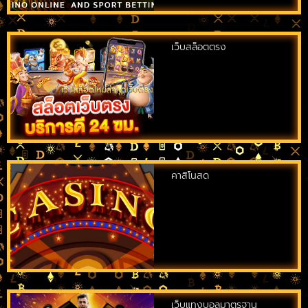
เว็บสล็อตตรง
คาสิโนสด
เว็บแทงบอลมาตรฐาน