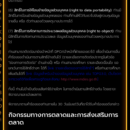
ประการได้
(6)
สิทธิ์ในการให้โอนย้ายข้อมูลส่วนบุคคล (right to data portability)
: ท่านมี
สิทธิ์ในการโอนย้ายข้อมูลส่วนบุคคลของ ท่านที่ท่านให้ไว้กับเราไปยังผู้ควบคุมข้อมูล
รายอื่น หรือ ตัวท่านเองด้วยเหตุบางประการได้
(7)
สิทธิ์ในการคัดคานการประมวลผลข้อมูลส่วนบุคคล (right to object)
: ท่าน
มีสิทธิ์ในการคัดคานการประมวลผล ข้อมูลส่วนบุคคลของท่านด้วยเหตุบางประการ
ได้
ท่านสามารถติดต่อมายังเจ้าหน้าที่ DPO/เจ้าหน้าที่ฝ่ายของเราได้ เพื่อดำเนินการยื่น
คำร้องขอดำเนินการตามสิทธิ์ข้างต้นได้ (รายละเอียดการติดต่อปรากฏในหัวข้อ
“ช่องทางการติดต่อ” ด้านล่างนี้) หรือ ท่านสามารถศึกษา รายละเอียดเงื่อนไข ขอ
ยกเว้นการใช้สิทธิ์ต่างๆ ได้ที่
[link รายละเอียดของการใช้สิทธิ์*]
หรือท่านอาจศึกษา
เพิ่มเติมได้ที่
[link ข้อมูลสำหรับเจ้าของข้อมูลส่วนบุคคล เช่น TDPG3.0, เว็บไซตก
ระทรวงดิจิทัลเพื่อเศรษฐกิจและสังคม
http://www.mdes.go.th
]
ทั้งนี้ ท่านไม่จำเป็นต้องเสียค่าใช้จ่ายใดๆ ในการดำเนินตามสิทธิ์ข้างต้น โดยเราจะ
พิจารณาและแจ้งผลการ
พิจารณาตามคำร้องของท่านภายใน 30 วันนับแต่วันที่เราได้รับคำร้องขอดังกล่าว
กิจกรรมทางการตลาดและการส่งเสริมการ
ตลาด