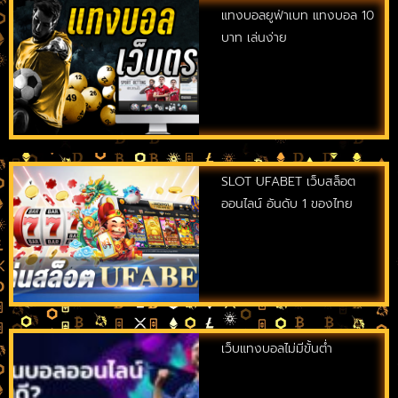
แทงบอลยูฟ่าเบท แทงบอล 10
บาท เล่นง่าย
SLOT UFABET เว็บสล็อต
ออนไลน์ อันดับ 1 ของไทย
เว็บแทงบอลไม่มีขั้นต่ำ