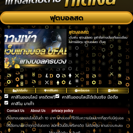
ฟุตบอลสด
ฟุตบอลสด
เดิมพัน ฟุตบอลสด ยูฟ่าคือทางเลือกที่ยอดเยี่ยม
ในการลงทุน ฟุตบอลสด เว็บต
โปรโมชั่น
คาสิโนสด
พนันบอล
สลีอต
คาสิโนออนไลน์ เครดิตฟรี
คาสิโนออนไลน์ได้เงินจริง มือถือ
คาสิโน มาเก๊า
Contact Us
About Us
privacy policy
เว็บแทงบอลออนไลน์ขั้นต่ำ 10 บาท แทงบอล ที่ได้รับความนิยมมากที่สุดกับมีคู่บอล
ให้เลือกมากกว่าทุกเจ้าในตลาด สมัครวันนี้รับฟรีเครดิต ไม่ต้องลุ้น ผ่านระบบAuto