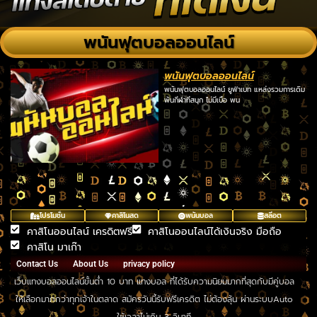
พนันฟุตบอลออนไลน์
พนันฟุตบอลออนไลน์
พนันฟุตบอลออนไลน์ ยูฟ่าเบท แหล่งรวมการเดิม
พันกีฬาที่สนุก ไม่มีเบื่อ พน
โปรโมชั่น
คาสิโนสด
พนันบอล
สลีอต
คาสิโนออนไลน์ เครดิตฟรี
คาสิโนออนไลน์ได้เงินจริง มือถือ
คาสิโน มาเก๊า
Contact Us
About Us
privacy policy
เว็บแทงบอลออนไลน์ขั้นต่ำ 10 บาท แทงบอล ที่ได้รับความนิยมมากที่สุดกับมีคู่บอล
ให้เลือกมากกว่าทุกเจ้าในตลาด สมัครวันนี้รับฟรีเครดิต ไม่ต้องลุ้น ผ่านระบบAuto