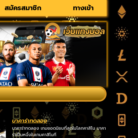
สมัครสมาชิก
ทางเข้า
บาคาร่าทดลอง
บาคาร่าทดลอง เกมยอดนิยมที่สุดในโลกคาสิโน บาคา
ร่าเป็นหนึ่งในเกมคาสิโนที