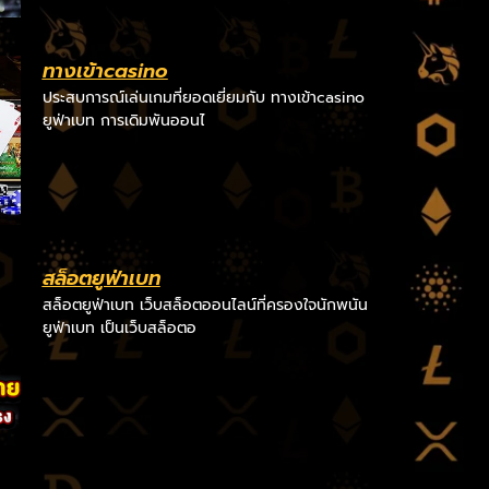
ทางเข้าcasino
ประสบการณ์เล่นเกมที่ยอดเยี่ยมกับ ทางเข้าcasino
ยูฟ่าเบท การเดิมพันออนไ
สล็อตยูฟ่าเบท
สล็อตยูฟ่าเบท เว็บสล็อตออนไลน์ที่ครองใจนักพนัน
ยูฟ่าเบท เป็นเว็บสล็อตอ