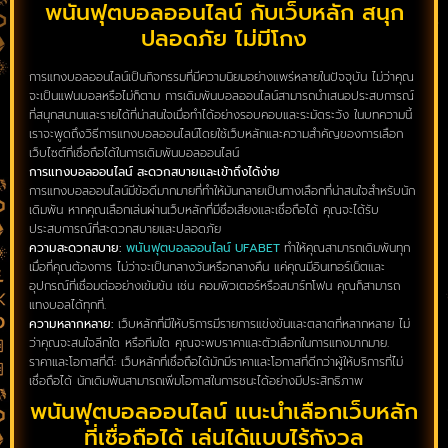
พนันฟุตบอลออนไลน์ กับเว็บหลัก สนุก
ปลอดภัย ไม่มีโกง
การแทงบอลออนไลน์เป็นกิจกรรมที่มีความนิยมอย่างแพร่หลายในปัจจุบัน ไม่ว่าคุณ
จะเป็นแฟนบอลหรือไม่ก็ตาม การเดิมพันบอลออนไลน์สามารถนำเสนอประสบการณ์
ที่สนุกสนานและรายได้ที่น่าสนใจเมื่อทำได้อย่างรอบคอบและระมัดระวัง ในบทความนี้
เราจะพูดถึงวิธีการแทงบอลออนไลน์โดยใช้เว็บหลักและความสำคัญของการเลือก
เว็บไซต์ที่เชื่อถือได้ในการเดิมพันบอลออนไลน์
การแทงบอลออนไลน์ สะดวกสบายและเข้าถึงได้ง่าย
การแทงบอลออนไลน์มีข้อดีมากมายที่ทำให้มันกลายเป็นทางเลือกที่น่าสนใจสำหรับนัก
เดิมพัน หากคุณเลือกเล่นผ่านเว็บหลักที่มีชื่อเสียงและเชื่อถือได้ คุณจะได้รับ
ประสบการณ์ที่สะดวกสบายและปลอดภัย
ความสะดวกสบาย:
พนันฟุตบอลออนไลน์ UFABET
ทำให้คุณสามารถเดิมพันทุก
เมื่อที่คุณต้องการ ไม่ว่าจะเป็นกลางวันหรือกลางคืน แค่คุณมีอินเทอร์เน็ตและ
อุปกรณ์ที่เชื่อมต่ออย่างเข้มข้น เช่น คอมพิวเตอร์หรือสมาร์ทโฟน คุณก็สามารถ
แทงบอลได้ทุกที่.
ความหลากหลาย:
เว็บหลักที่มีให้บริการมีรายการแข่งขันและตลาดที่หลากหลาย ไม่
ว่าคุณจะสนใจลีกใด หรือทีมใด คุณจะพบราคาและตัวเลือกในการแทงมากมาย.
ราคาและโอกาสที่ดี: เว็บหลักที่เชื่อถือได้มักมีราคาและโอกาสที่ดีกว่าผู้ให้บริการที่ไม่
เชื่อถือได้ นักเดิมพันสามารถเพิ่มโอกาสในการชนะได้อย่างมีประสิทธิภาพ
พนันฟุตบอลออนไลน์ แนะนำเลือกเว็บหลัก
ที่เชื่อถือได้ เล่นได้แบบไร้กังวล