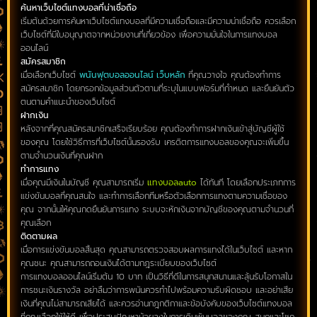
ค้นหาเว็บไซต์แทงบอลที่น่าเชื่อถือ
เริ่มต้นด้วยการค้นหาเว็บไซต์แทงบอลที่มีความเชื่อถือและมีความน่าเชื่อถือ ควรเลือก
เว็บไซต์ที่มีใบอนุญาตจากหน่วยงานที่เกี่ยวข้อง เพื่อความมั่นใจในการแทงบอล
ออนไลน์
สมัครสมาชิก
เมื่อเลือกเว็บไซต์
พนันฟุตบอลออนไลน์ เว็บหลัก
ที่คุณวางใจ คุณต้องทำการ
สมัครสมาชิก โดยกรอกข้อมูลส่วนตัวตามที่ระบุในแบบฟอร์มที่กำหนด และยืนยันตัว
ตนตามคำแนะนำของเว็บไซต์
ฝากเงิน
หลังจากที่คุณสมัครสมาชิกเสร็จเรียบร้อย คุณต้องทำการฝากเงินเข้าสู่บัญชีผู้ใช้
ของคุณ โดยใช้วิธีการที่เว็บไซต์นั้นรองรับ เครดิตการแทงบอลของคุณจะเพิ่มขึ้น
ตามจำนวนเงินที่คุณฝาก
ทำการแทง
เมื่อคุณมีเงินในบัญชี คุณสามารถเริ่ม
แทงบอลauto
ได้ทันที โดยเลือกประเภทการ
แข่งขันบอลที่คุณสนใจ และทำการเลือกทีมหรือตัวเลือกการแทงตามความเชื่อของ
คุณ จากนั้นให้คุณกดยืนยันการแทง ระบบจะหักเงินจากบัญชีของคุณตามจำนวนที่
คุณเลือก
ติดตามผล
เมื่อการแข่งขันบอลสิ้นสุด คุณสามารถตรวจสอบผลการแทงได้ในเว็บไซต์ และหาก
คุณชนะ คุณสามารถถอนเงินได้ตามกฎระเบียบของเว็บไซต์
การแทงบอลออนไลน์เริ่มต้น 10 บาท เป็นวิธีที่ดีในการสนุกสนานและลุ้นรับโอกาสใน
การชนะเงินรางวัล อย่าลืมว่าการพนันควรทำไปพร้อมความรับผิดชอบ และอย่าเสีย
เงินที่คุณไม่สามารถเสียได้ และควรอ่านกฎกติกาและข้อบังคับของเว็บไซต์แทงบอล
ที่คุณเลือกใช้ให้ดี เพื่อประสบปัญหาน้อยลงในการเดิมพันบอลของคุณ สนุกและโชค